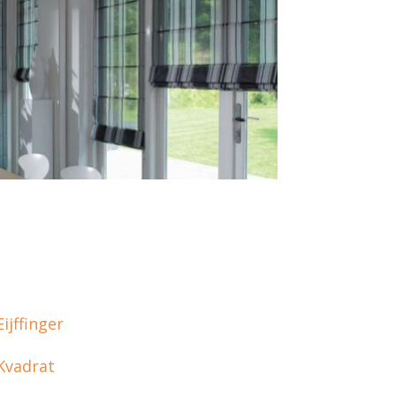
Eijffinger
Kvadrat