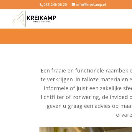
033 246 06 20
info@kreikamp.nl
Een fraaie en functionele raambekled
te verkrijgen. In talloze materialen
informele of juist een zakelijke sf
lichtfilter of zonwering, de invloe
geven u graag een advies op maa
ervar